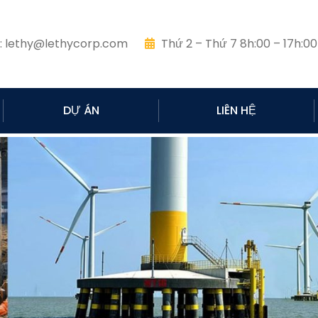
:
lethy@lethycorp.com
Thứ 2 – Thứ 7 8h:00 – 17h:00
DỰ ÁN
LIÊN HỆ