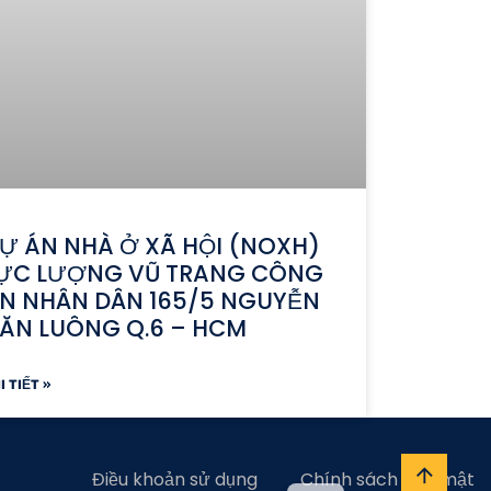
Ự ÁN NHÀ Ở XÃ HỘI (NOXH)
ỰC LƯỢNG VŨ TRANG CÔNG
N NHÂN DÂN 165/5 NGUYỄN
ĂN LUÔNG Q.6 – HCM
I TIẾT »
Điều khoản sử dụng
Chính sách bảo mật