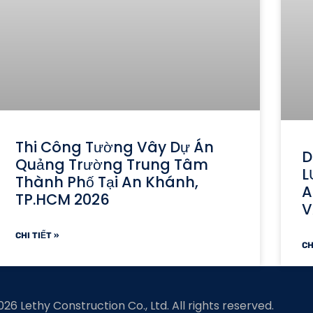
Thi Công Tường Vây Dự Án
D
Quảng Trường Trung Tâm
L
Thành Phố Tại An Khánh,
A
TP.HCM 2026
V
CHI TIẾT »
CH
6 Lethy Construction Co., Ltd. All rights reserved.