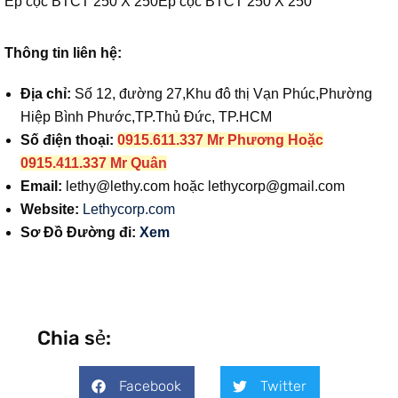
Ép cọc BTCT 250 X 250
Ép cọc BTCT 250 X 250
Thông tin liên hệ:
Địa chỉ:
Số 12, đường 27,Khu đô thị Vạn Phúc,Phường
Hiệp Bình Phước,TP.Thủ Đức, TP.HCM
Số điện thoại:
0915.611.337 Mr Phương Hoặc
0915.411.337 Mr Quân
Email:
lethy@lethy.com
hoặc
lethycorp@gmail.com
Website:
Lethycorp.com
Sơ Đồ Đường đi:
Xem
Chia sẻ:
Facebook
Twitter