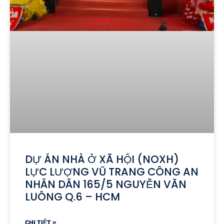
DỰ ÁN NHÀ Ở XÃ HỘI (NOXH)
LỰC LƯỢNG VŨ TRANG CÔNG AN
NHÂN DÂN 165/5 NGUYỄN VĂN
LUÔNG Q.6 – HCM
CHI TIẾT »