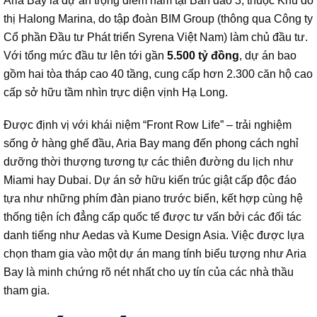
Aria Bay là dự án trọng điểm nằm tại Bán đảo 3, thuộc Khu đô
thị Halong Marina, do tập đoàn BIM Group (thông qua Công ty
Cổ phần Đầu tư Phát triển Syrena Việt Nam) làm chủ đầu tư.
Với tổng mức đầu tư lên tới gần
5.500 tỷ đồng
, dự án bao
gồm hai tòa tháp cao 40 tầng, cung cấp hơn 2.300 căn hộ cao
cấp sở hữu tầm nhìn trực diện vịnh Hạ Long.
Được định vị với khái niệm “Front Row Life” – trải nghiệm
sống ở hàng ghế đầu, Aria Bay mang đến phong cách nghỉ
dưỡng thời thượng tương tự các thiên đường du lịch như
Miami hay Dubai. Dự án sở hữu kiến trúc giật cấp độc đáo
tựa như những phím đàn piano trước biển, kết hợp cùng hệ
thống tiện ích đẳng cấp quốc tế được tư vấn bởi các đối tác
danh tiếng như Aedas và Kume Design Asia. Việc được lựa
chọn tham gia vào một dự án mang tính biểu tượng như Aria
Bay là minh chứng rõ nét nhất cho uy tín của các nhà thầu
tham gia.