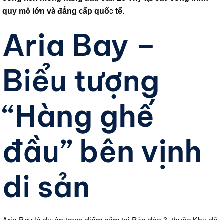
quy mô lớn và đẳng cấp quốc tế.
Aria Bay –
Biểu tượng
“Hàng ghế
đầu” bên vịnh
di sản