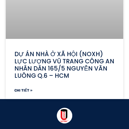
DỰ ÁN NHÀ Ở XÃ HỘI (NOXH)
LỰC LƯỢNG VŨ TRANG CÔNG AN
NHÂN DÂN 165/5 NGUYỄN VĂN
LUÔNG Q.6 – HCM
CHI TIẾT »