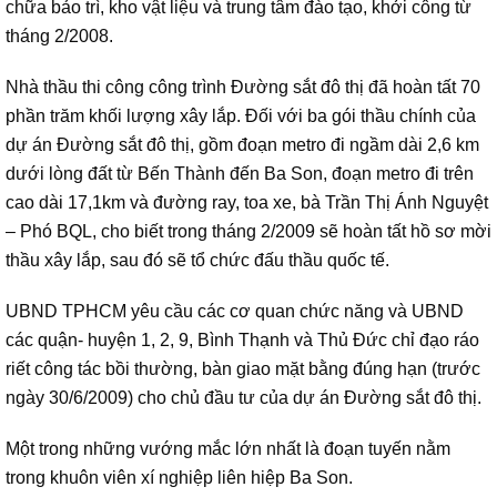
chữa bảo trì, kho vật liệu và trung tâm đào tạo, khởi công từ
tháng 2/2008.
Nhà thầu thi công công trình Đường sắt đô thị đã hoàn tất 70
phần trăm khối lượng xây lắp. Đối với ba gói thầu chính của
dự án Đường sắt đô thị, gồm đoạn metro đi ngầm dài 2,6 km
dưới lòng đất từ Bến Thành đến Ba Son, đoạn metro đi trên
cao dài 17,1km và đường ray, toa xe, bà Trần Thị Ánh Nguyệt
– Phó BQL, cho biết trong tháng 2/2009 sẽ hoàn tất hồ sơ mời
thầu xây lắp, sau đó sẽ tổ chức đấu thầu quốc tế.
UBND TPHCM yêu cầu các cơ quan chức năng và UBND
các quận- huyện 1, 2, 9, Bình Thạnh và Thủ Đức chỉ đạo ráo
riết công tác bồi thường, bàn giao mặt bằng đúng hạn (trước
ngày 30/6/2009) cho chủ đầu tư của dự án Đường sắt đô thị.
Một trong những vướng mắc lớn nhất là đoạn tuyến nằm
trong khuôn viên xí nghiệp liên hiệp Ba Son.