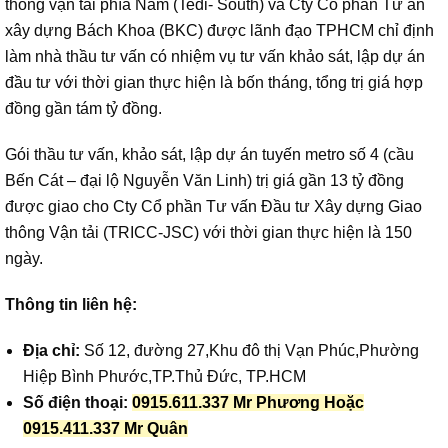
thông vận tải phía Nam (Tedi- South) và Cty Cổ phần Tư ấn
xây dựng Bách Khoa (BKC) được lãnh đạo TPHCM chỉ định
làm nhà thầu tư vấn có nhiệm vụ tư vấn khảo sát, lập dự án
đầu tư với thời gian thực hiện là bốn tháng, tổng trị giá hợp
đồng gần tám tỷ đồng.
Gói thầu tư vấn, khảo sát, lập dự án tuyến metro số 4 (cầu
Bến Cát – đại lộ Nguyễn Văn Linh) trị giá gần 13 tỷ đồng
được giao cho Cty Cổ phần Tư vấn Đầu tư Xây dựng Giao
thông Vận tải (TRICC-JSC) với thời gian thực hiện là 150
ngày.
Thông tin liên hệ:
Địa chỉ:
Số 12, đường 27,Khu đô thị Vạn Phúc,Phường
Hiệp Bình Phước,TP.Thủ Đức, TP.HCM
Số điện thoại:
0915.611.337 Mr Phương Hoặc
0915.411.337 Mr Quân