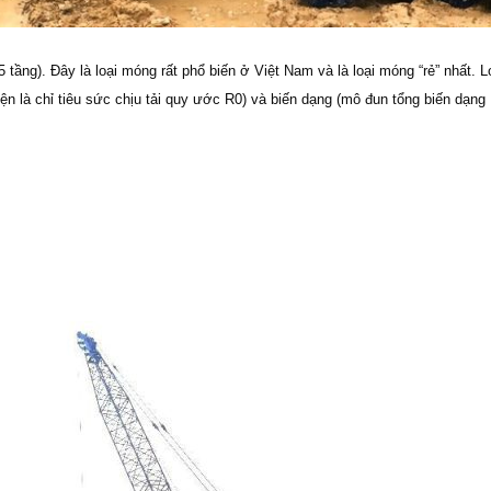
ầng). Đây là loại móng rất phổ biến ở Việt Nam và là loại móng “rẻ” nhất. 
diện là chỉ tiêu sức chịu tải quy ước R0) và biến dạng (mô đun tổng biến dạng