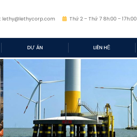
:
lethy@lethycorp.com
Thứ 2 – Thứ 7 8h:00 – 17h:00
DỰ ÁN
LIÊN HỆ