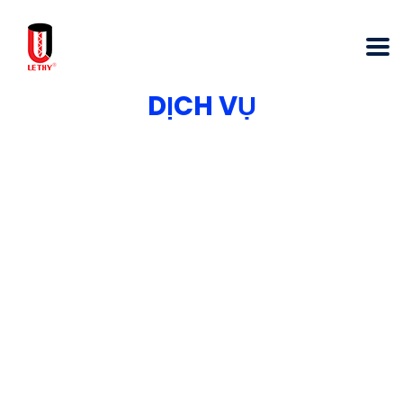
DỊCH VỤ
🏗️ Dịch vụ Thi Công Ép Cừ Larsen
Bằng Robot – Công Ty Xây Dựng